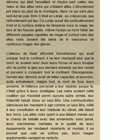
démons qui était l'assaillant et d'autre part celles des
nains et des elfes noirs qui s'étaient alliés. L'afrontement
prit place au pied de la montagne, dans ce qui sera plus
tard Azrak puis Ibrin. C'était en Lanjis, au crépuscule, que
l'affrontement eut lieu. Ce Lanjis aurait été particulièrement
froid et la surface entière de Vesperae sous la neige, les
lacs et les fleuves gelés, même l'océan au nord l'était, les
différents peuples capables de magie et surtout celui des
elfes noirs avaient été bénis de la naissance de
nombreux mages des glaces.
L'alliance de Kaali affrontait l'envahisseur qui avait
conquis tout le continent, il ne leur manquait plus que le
mont. Ils avaient ainsi réuni leurs forces et leurs troupes
afin de porter le glas aux derniers ennemis qui leur restait
et parvenir à conquérir tout le continent. Désorganisée,
l'armée des démons avait de telles capacités et pouvoirs,
qu'ils entraînaient, malgré tout, la mort de tous leurs
ennemis. Si l'alliance parvenait à leur résister, jusque là,
c'était grâce à leurs stratégies. Les nains avaient cette
coalition qui n'existait parmi aucune autre armée, leur
fraternité faisait d'eux un seul être. Une communication
silencieuse les menaient à agir comme un seul être, mêlé
à leur constitution et leur habitude du climat, elle faisait
leur force. Les elfes noirs quant à eux étaient menés sur
le champ de bataille avec des armements sans pareil,
leurs machineries martiales et la qualité de leurs
équipements les rendaient résistants et mortels, il se
pouvait que cela ne suffise pas, leurs mages
expérimentés venaient en renforts.