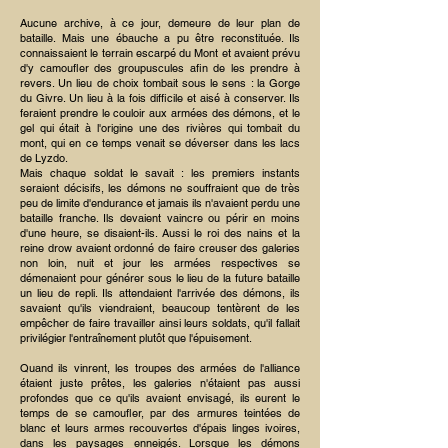
Aucune archive, à ce jour, demeure de leur plan de
bataille. Mais une ébauche a pu être reconstituée. Ils
connaissaient le terrain escarpé du Mont et avaient prévu
d'y camoufler des groupuscules afin de les prendre à
revers. Un lieu de choix tombait sous le sens : la Gorge
du Givre. Un lieu à la fois difficile et aisé à conserver. Ils
feraient prendre le couloir aux armées des démons, et le
gel qui était à l'origine une des rivières qui tombait du
mont, qui en ce temps venait se déverser dans les lacs
de Lyzdo.
Mais chaque soldat le savait : les premiers instants
seraient décisifs, les démons ne souffraient que de très
peu de limite d'endurance et jamais ils n'avaient perdu une
bataille franche. Ils devaient vaincre ou périr en moins
d'une heure, se disaient-ils. Aussi le roi des nains et la
reine drow avaient ordonné de faire creuser des galeries
non loin, nuit et jour les armées respectives se
démenaient pour générer sous le lieu de la future bataille
un lieu de repli. Ils attendaient l'arrivée des démons, ils
savaient qu'ils viendraient, beaucoup tentèrent de les
empêcher de faire travailler ainsi leurs soldats, qu'il fallait
privilégier l'entraînement plutôt que l'épuisement.
Quand ils vinrent, les troupes des armées de l'alliance
étaient juste prêtes, les galeries n'étaient pas aussi
profondes que ce qu'ils avaient envisagé, ils eurent le
temps de se camoufler, par des armures teintées de
blanc et leurs armes recouvertes d'épais linges ivoires,
dans les paysages enneigés. Lorsque les démons