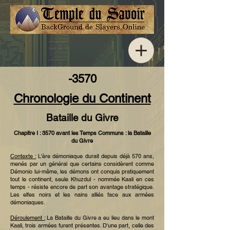
-3570
Chronologie du Continent
Bataille du Givre
Chapitre I : 3570 avant les Temps Communs : la Bataille
du Givre
Contexte :
L'ère démoniaque durait depuis déjà 570 ans,
menés par un général que certains considèrent comme
Démonio lui-même, les démons ont conquis pratiquement
tout le continent, seule Khuzdul - nommée Kaali en ces
temps - résiste encore de part son avantage stratégique.
Les elfes noirs et les nains alliés face aux armées
démoniaques.
Déroulement :
La Bataille du Givre a eu lieu dans le mont
Kaali, trois armées furent présentes. D'une part, celle des