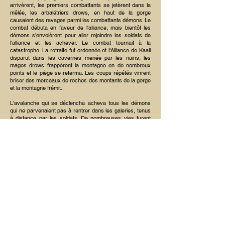
arrivèrent, les premiers combattants se jetèrent dans la
mêlée, les arbalétriers drows, en haut de la gorge
causaient des ravages parmi les combattants démons. Le
combat débuta en faveur de l'alliance, mais bientôt les
démons s'envolèrent pour aller rejoindre les soldats de
l'alliance et les achever. Le combat tournait à la
catastrophe. La retraite fut ordonnée et l'Alliance de Kaali
disparut dans les cavernes menée par les nains, les
mages drows frappèrent la montagne en de nombreux
points et le piège se referma. Les coups répétés vinrent
briser des morceaux de roches des montants de la gorge
et la montagne frémit.
L'avalanche qui se déclencha acheva tous les démons
qui ne parvenaient pas à rentrer dans les galeries, tenus
à distance par les soldats. De nombreuses vies furent
perdues du côté de l'Alliance, mais ils avaient éliminé tous
les démons.
C'est ainsi que la Bataille du Givre fut remportée, au prix
de la mort de la reine des drows dont le corps fut retrouvé
enseveli des années plus tard, ainsi que celles de
centaines de soldats des trois armée
BG écrit par Kelora.