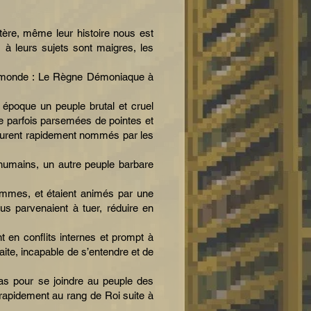
ère, même leur histoire nous est
 à leurs sujets sont maigres, les
du monde : Le Règne Démoniaque à
époque un peuple brutal et cruel
le parfois parsemées de pointes et
furent rapidement nommés par les
 humains, un autre peuple barbare
hommes, et étaient animés par une
nus parvenaient à tuer, réduire en
 en conflits internes et prompt à
ite, incapable de s’entendre et de
as pour se joindre au peuple des
 rapidement au rang de Roi suite à