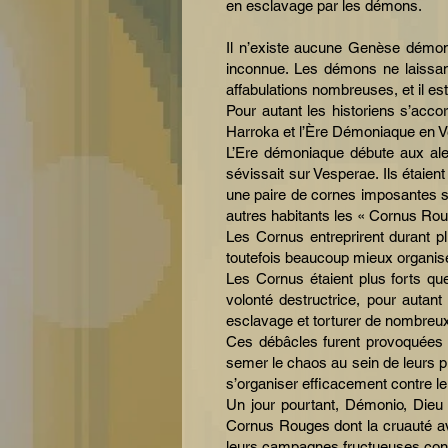
en esclavage par les démons.
Il n’existe aucune Genèse démoni
inconnue. Les démons ne laissant
affabulations nombreuses, et il est
Pour autant les historiens s’ac
Harroka et l’Ère Démoniaque en 
L’Ere démoniaque débute aux alen
sévissait sur Vesperae. Ils étaie
une paire de cornes imposantes 
autres habitants les « Cornus Rou
Les Cornus entreprirent durant p
toutefois beaucoup mieux organis
Les Cornus étaient plus forts qu
volonté destructrice, pour autant
esclavage et torturer de nombreux
Ces débâcles furent provoquées p
semer le chaos au sein de leurs p
s’organiser efficacement contre l
Un jour pourtant, Démonio, Dieu
Cornus Rouges dont la cruauté avai
leurs campagnes fructueuses cont