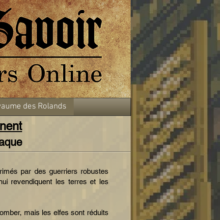
aume des Rolands
inent
iaque
rimés par des guerriers robustes
ui revendiquent les terres et les
tomber, mais les elfes sont réduits