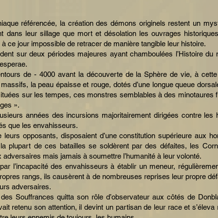
aque référencée, la création des démons originels restent un myst
 dans leur sillage que mort et désolation les ouvrages historiques
 à ce jour impossible de retracer de manière tangible leur histoire.
cordent sur deux périodes majeures ayant chamboulées l’Histoire 
Vesperae.
tours de - 4000 avant la découverte de la Sphère de vie, à cette 
nt massifs, la peau épaisse et rouge, dotés d’une longue queue dorsa
situées sur les tempes, ces monstres semblables à des minotaures 
ges ».
lusieurs années des incursions majoritairement dirigées contre les
és que les envahisseurs.
e leurs opposants, disposaient d’une constitution supérieure aux 
 la plupart de ces batailles se soldèrent par des défaites, les Cor
 adversaires mais jamais à soumettre l’humanité à leur volonté.
ar l’incapacité des envahisseurs à établir un meneur, régulièrement
ropres rangs, ils causèrent à de nombreuses reprises leur propre défa
eurs adversaires.
 des Souffrances quitta son rôle d’observateur aux côtés de Donbl
t retenu son attention, il devint un partisan de leur race et s’éleva
re leurs ennemis de toujours, les humains.