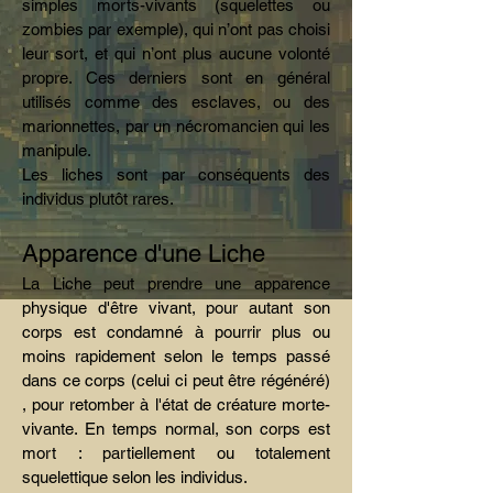
simples morts-vivants (squelettes ou
zombies par exemple), qui n’ont pas choisi
leur sort, et qui n’ont plus aucune volonté
propre. Ces derniers sont en général
utilisés comme des esclaves, ou des
marionnettes, par un nécromancien qui les
manipule.
Les liches sont par conséquents des
individus plutôt rares.
Apparence d'une Liche
La Liche peut prendre une apparence
physique d'être vivant, pour autant son
corps est condamné à pourrir plus ou
moins rapidement selon le temps passé
dans ce corps (celui ci peut être régénéré)
, pour retomber à l'état de créature morte-
vivante. En temps normal, son corps est
mort : partiellement ou totalement
squelettique selon les individus.