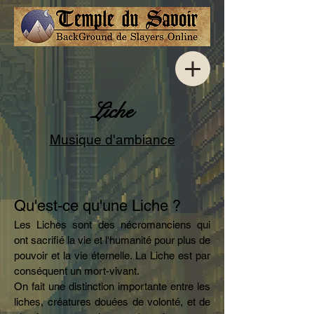
Liche
Musique d'ambiance
Qu'est-ce qu'une Liche ?
Les Liches sont des nécromanciens qui
ont sacrifié la vie et l'humanité pour plus de
pouvoir et la vie éternelle. La Liche est par
conséquent un mort-vivant.
On fait une distinction importante entre les
liches, créatures douées de volonté, et de