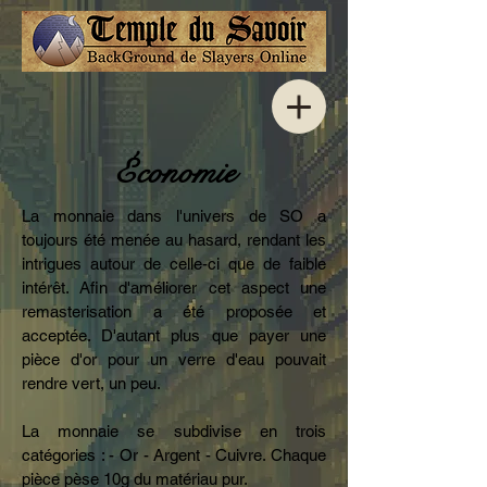
Économie
La monnaie dans l'univers de SO a
toujours été menée au hasard, rendant les
intrigues autour de celle-ci que de faible
intérêt. Afin d'améliorer cet aspect une
remasterisation a été proposée et
acceptée. D'autant plus que payer une
pièce d'or pour un verre d'eau pouvait
rendre vert, un peu.
La monnaie se subdivise en trois
catégories : - Or - Argent - Cuivre. Chaque
pièce pèse 10g du matériau pur.