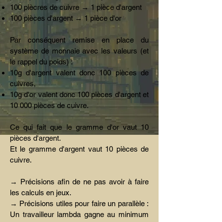
100 piècres de cuivre → 1 pièce d'argent
100 pièces d'argent → 1 pièce d'or
Par conséquent remise en place du
système de monnaie avec les valeurs (et
le rappel du poids) :
10g d'argent valent donc 100 pièces de
cuivres,
10g d'or valent donc 100 pièces d'argent et
10 000 pièces de cuivre.
Ce qui fait que le gramme d'or vaut 10
pièces d'argent.
Et le gramme d'argent vaut 10 pièces de
cuivre.
→ Précisions afin de ne pas avoir à faire
les calculs en jeux.
→ Précisions utiles pour faire un parallèle :
Un travailleur lambda gagne au minimum