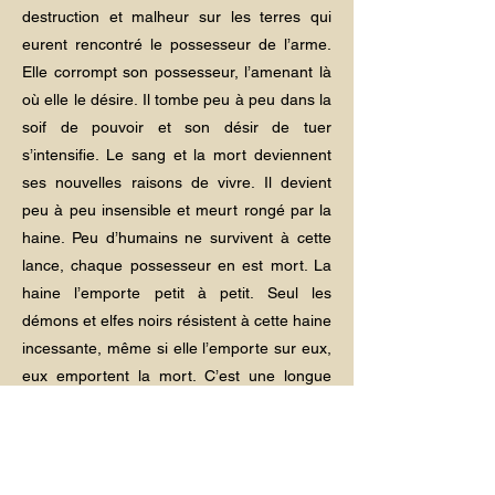
destruction et malheur sur les terres qui
eurent rencontré le possesseur de l’arme.
Elle corrompt son possesseur, l’amenant là
où elle le désire. Il tombe peu à peu dans la
soif de pouvoir et son désir de tuer
s’intensifie. Le sang et la mort deviennent
ses nouvelles raisons de vivre. Il devient
peu à peu insensible et meurt rongé par la
haine. Peu d’humains ne survivent à cette
lance, chaque possesseur en est mort. La
haine l’emporte petit à petit. Seul les
démons et elfes noirs résistent à cette haine
incessante, même si elle l’emporte sur eux,
eux emportent la mort. C’est une longue
lance constituée d’un matériau ferreux
assez résistant. Sa pointe imposante est
tachée du sang de ses victimes
précédentes, encrant à jamais leurs morts