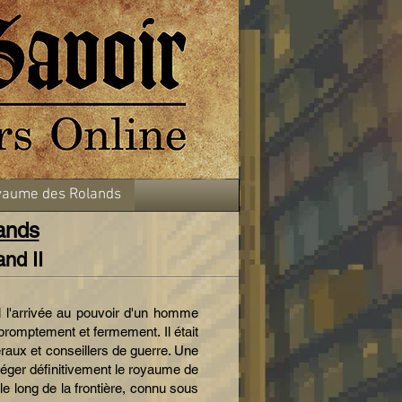
aume des Rolands
ands
nd II
l l'arrivée au pouvoir d'un homme
 promptement et fermement. Il était
éraux et conseillers de guerre. Une
otéger définitivement le royaume de
le long de la frontière, connu sous