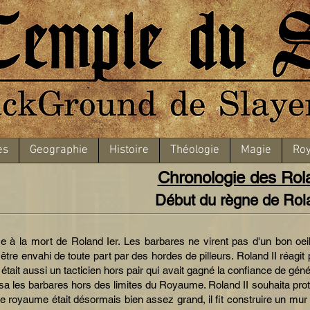
es
Geographie
Histoire
Théologie
Magie
Roy
Chronologie des Rol
Début du règne de Rola
 à la mort de Roland Ier. Les barbares ne virent pas d'un bon oei
être envahi de toute part par des hordes de pilleurs. Roland II réagit
 était aussi un tacticien hors pair qui avait gagné la confiance de gén
poussa les barbares hors des limites du Royaume. Roland II souhaita pr
le royaume était désormais bien assez grand, il fit construire un mur 