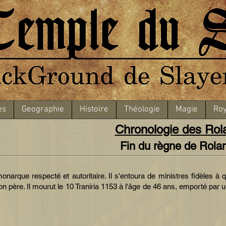
es
Geographie
Histoire
Théologie
Magie
Roy
Chronologie des Rol
Fin du règne de Rolan
narque respecté et autoritaire. Il s'entoura de ministres fidèles à q
n père. Il mourut le 10 Traniria 1153 à l'âge de 46 ans, emporté pa