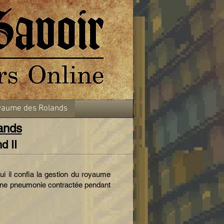
aume des Rolands
ands
d II
ui il confia la gestion du royaume
r une pneumonie contractée pendant