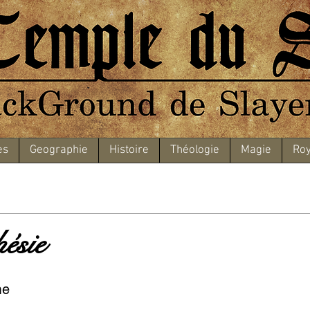
es
Geographie
Histoire
Théologie
Magie
Roy
ésie
me