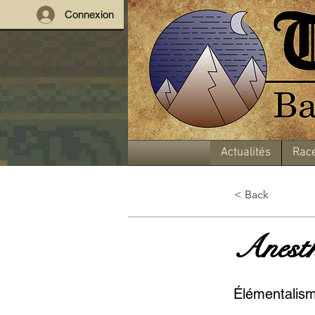
Connexion
Actualités
Rac
< Back
Anesth
Élémentalis