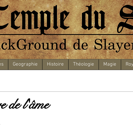
es
Geographie
Histoire
Théologie
Magie
Roy
e de l'âme
e