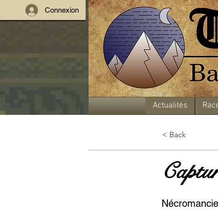
Connexion
Actualités
Rac
< Back
Captur
Nécromanci