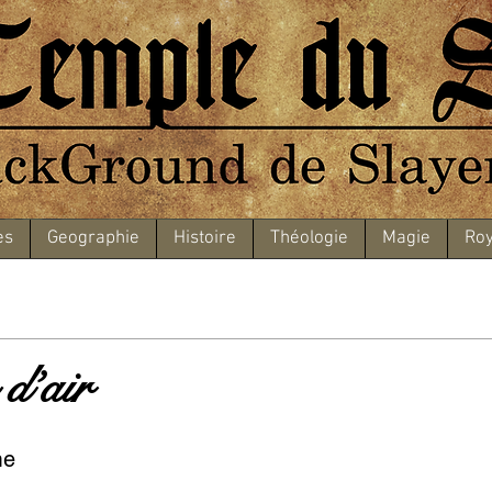
es
Geographie
Histoire
Théologie
Magie
Roy
d’air
me