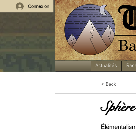
Connexion
Actualités
Rac
< Back
Sphère 
Élémentalis