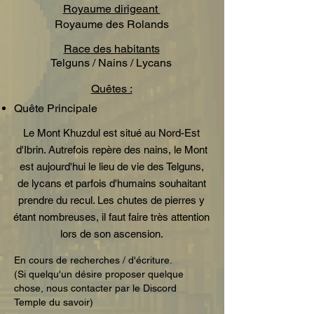
Royaume dirigeant
Royaume des Rolands
Race des habitants
Telguns / Nains / Lycans
Quêtes :
Quête Principale
Le Mont Khuzdul est situé au Nord-Est
d'Ibrin. Autrefois repère des nains, le Mont
est aujourd'hui le lieu de vie des Telguns,
de lycans et parfois d'humains souhaitant
prendre du recul. Les chutes de pierres y
étant nombreuses, il faut faire très attention
lors de son ascension.
En cours de recherches / d'écriture.
(Si quelqu'un désire proposer quelque
chose, nous contacter par le Discord
Temple du savoir)