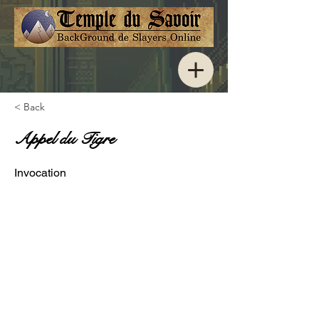
< Back
Appel du Tigre
Invocation