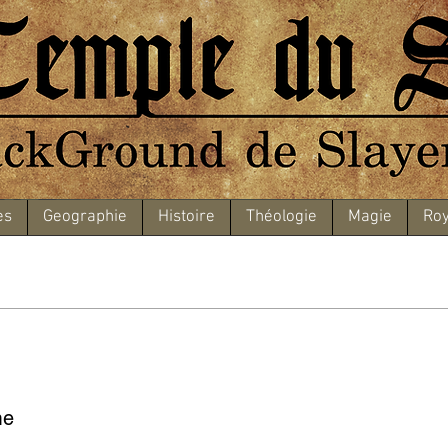
es
Geographie
Histoire
Théologie
Magie
Roy
me